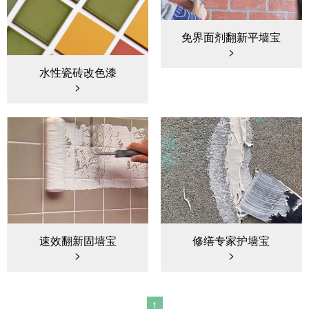
免界面剂翻新平墙宝
水性瓷砖改色漆
速效翻新固墙宝
修缮专家护墙宝
1