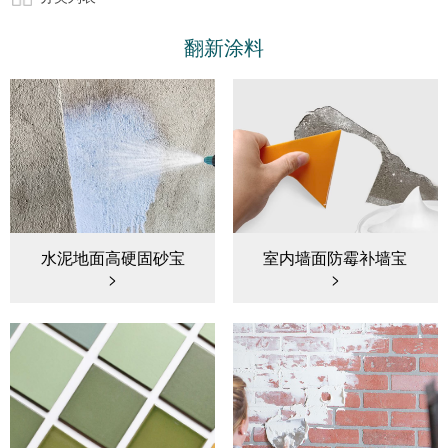
翻新涂料
水泥地面高硬固砂宝
室内墙面防霉补墙宝