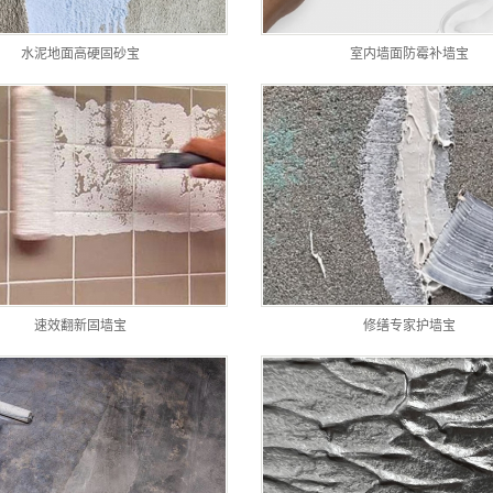
水泥地面高硬固砂宝
室内墙面防霉补墙宝
速效翻新固墙宝
修缮专家护墙宝