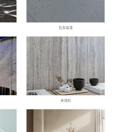
石灰岩漆
米洞石