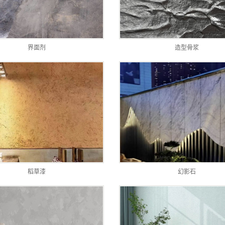
界面剂
造型骨浆
稻草漆
幻影石