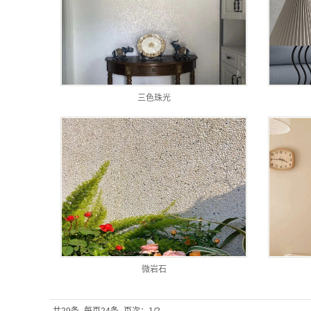
三色珠光
微岩石