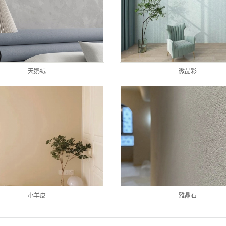
天鹅绒
微晶彩
小羊皮
雅晶石